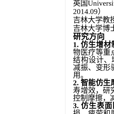
英国
Universi
2014.09
）
吉林大学教
吉林大学博
研究方向
1.
仿生
增材
物医疗等重
结构设计、
减振、变形
用
。
2.
智能
仿生
寿增效，
研
控制摩擦，
3.
仿生表面
损、疲劳和