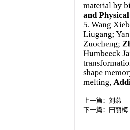
material by b
and Physical
5.
Wang Xiebi
Liugang; Yan
Zuocheng;
Z
Humbeeck Jan,
transformatio
shape memory 
melting,
Addi
上一篇：
刘燕
下一篇：
田丽梅