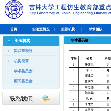
首页
实验室概况
组织机构
学术团队
学术委员会
组织机构
实验室领导
序号
姓名
性别
机构设置
1
任露泉
男
2
李
玉
男
学术委员会
3
谭建荣
男
顾问委员会
4
黄庆学
男
5
单忠德
男
6
顾佩华
男
7
陈
志
男
8
李成华
男
9
毛恩荣
男