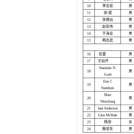
10
李志宏
男
11
田
煜
男
12
张德远
男
13
赵宏伟
男
14
于海业
男
15
韩志武
男
16
任雷
男
17
王钻开
男
Stanislav N.
18
男
Gorb
Eize J.
19
男
Stamhuis
Marc
20
男
Weissburg
21
Iain Anderson
男
22
Glen McHale
男
23
杨澍
女
24
殷亚东
男