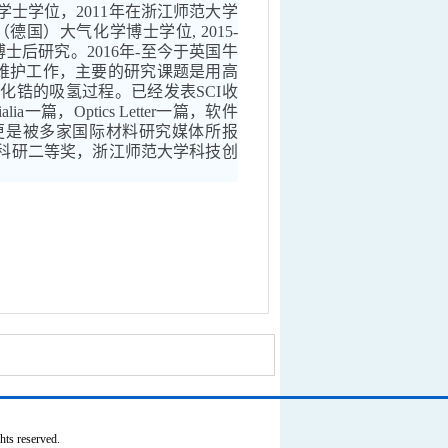
学士学位，
20
11
年在浙江师范大学
（德国）大气化学博士学位
, 20
15
-
博士后研究。
20
16
年
-
至今于英国牛
维护工作，主要的研究课题是用高
氧化锆的吸氢过程。已经发表
SCI
收
alia
一篇，
Optics Lette
r
一篇
，
软件
更是被多家国际材料研究媒体所报
科研二等奖，浙江师范大学科技创
 reserved.