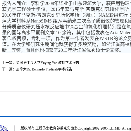
报告人简介：李科学
200
8
年毕业于山东建筑大学，获应用物理
获光学工程硕士学位，
20
15
年获马克斯
-
普朗克研究所化学所
2016
年在马克斯
-
普朗克研究所化学所（德国）
NAMIP
组进行
津大学材料系
NanoSIMS
组从事纳米二次离子质谱仪的管理和
分辨质谱仪研究压水核反应堆中镐合金的氧化机理特别是在
录的国际高水平期刊文章
10
余篇，其中包括发表在
Acta Materi
著作权两项
，
专利一项，作为第一作者发表在
JVSTB
的论文
道。在大学和研究生期间他就获得了多项奖励，如浙江省高校
新一等奖，而且他也摘获了
2013
年浙江省优秀硕士论文奖。
上一篇：
英国诺丁汉大学Yuying Yan 教授学术报告
下一篇：
加拿大Dr. Bernardo Predicala学术报告
版权所有:工程仿生教育部重点实验室Copyright 2002-2005 KLTMB. All rights