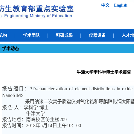
中文
|
English
机构
学术团队
科研成果
仪器设备
人才
学术动态
牛津大学李科学博士学术报告
报告题目：
3D-characterization of element distributions in oxid
NanoSIMS
采用纳米二次离子质谱仪对氧化锆和薄膜碲化镉太阳
报
告
人：李科学
博士
牛津大学
报告地点：南岭校区仿生楼
209
报告时间：
201
8
年
5
月
14
日上午
10
：
00