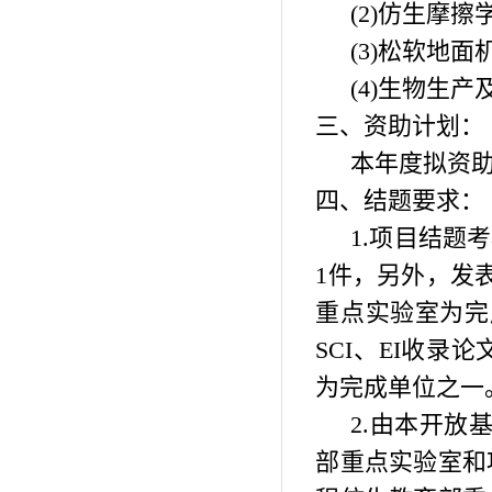
(2)
仿生摩擦
(3)
松软地面
(4)
生物生产
三、资助计划：
本年度拟资
四、结题要求：
1.
项目结题考
1
件，另外，发
重点实验室为完
SCI
、
EI
收录论
为完成单位之一
2.
由本开放
部重点实验室和