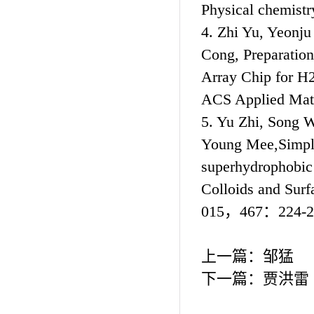
Physical chemistr
4. Zhi Yu, Yeon
Cong, Preparation
Array Chip for H
ACS Applied Mate
5. Yu Zhi, Song 
Young Mee,Simple
superhydrophobic
Colloids and Sur
015，467：224-2
上一篇：
邹猛
下一篇：
贾洪雷