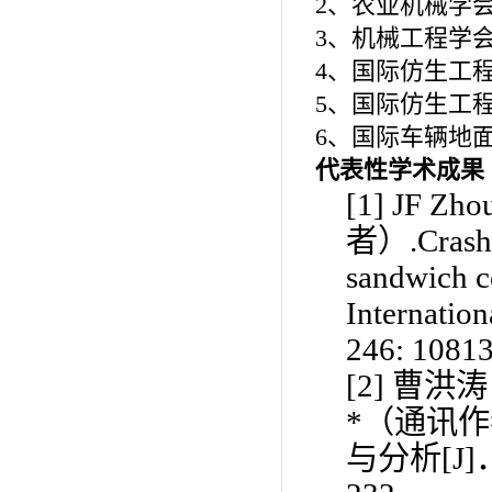
2
、农业机械学
3
、机械工程学
4
、国际仿生工
5
、国际仿生工
6
、国际车辆地
代表性学术成果
[1]
JF Zho
者）
.Crash
sandwich c
Internation
246: 10813
[2]
曹洪涛
*
（通讯作
与分析
[J]