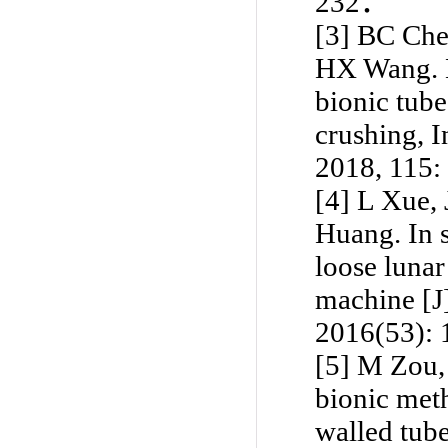
232
．
[3]
BC Che
HX Wang. E
bionic tube
crushing, I
2018, 115:
[4]
L Xue,
Huang. In s
loose lunar
machine [J
2016(53): 
[5]
M Zou
bionic meth
walled tube